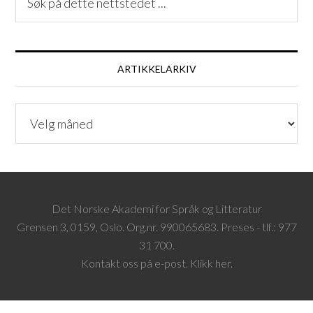
ARTIKKELARKIV
ARTIKKELARKIV
Det Norske Akademi for Språk og Litteratur
Grensen 3, 0159, Oslo. Org.nr. 990065683. Preses - tlf.: 977
31 700.
Kontakt oss på e-post. Klikk her.