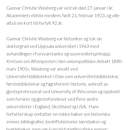
Gunnar Christie Wasberg var ved sin død 27. januar i år,
Akademiets eldste medlem, født 21. februar 1923, og ville
altså om kort tid ha fylt 92 år.
Gunnar Christie Wasberg var historiker og tok sin
doktorgrad ved Uppsala universitet i 1963 med
avhandlingen «Forsvarstanke og suverenitetsprinsipp.
Kretsen om Aftenposten i den unionspolitiske debatt 1890-
mars 1905». Wasberg var ansatt ved
Universitetsbiblioteket i Oslo som universitetsbibliotekar,
førstebibliotekar og fagreferent i historie, avbrutt av
gjesteprofessorat ved University of Wisconsin og opphold
som forsker og gjesteforeleser ved flere andre
universiteter i England, Skottland og USA. Hans
forfatterskap omfatter en rekke bøker om historiske
emner, bibliografier, bedriftshistorier, lærebøker og
bygdebøker, men også om historiefilosofiske emner: