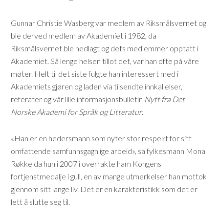
Gunnar Christie Wasberg var medlem av Riksmålsvernet og
ble derved medlem av Akademiet i 1982, da
Riksmålsvernet ble nedlagt og dets medlemmer opptatt i
Akademiet. Så lenge helsen tillot det, var han ofte på våre
møter. Helt til det siste fulgte han interessert med i
Akademiets gjøren og laden via tilsendte innkallelser,
referater og vår lille informasjonsbulletin
Nytt fra Det
Norske Akademi for Språk og Litteratur
.
«Han er en hedersmann som nyter stor respekt for sitt
omfattende samfunnsgagnlige arbeid», sa fylkesmann Mona
Røkke da hun i 2007 i overrakte ham Kongens
fortjenstmedalje i gull, en av mange utmerkelser han mottok
gjennom sitt lange liv. Det er en karakteristikk som det er
lett å slutte seg til.