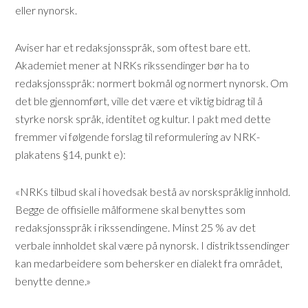
eller nynorsk.
Aviser har et redaksjonsspråk, som oftest bare ett.
Akademiet mener at NRKs rikssendinger bør ha to
redaksjonsspråk: normert bokmål og normert nynorsk. Om
det ble gjennomført, ville det være et viktig bidrag til å
styrke norsk språk, identitet og kultur. I pakt med dette
fremmer vi følgende forslag til reformulering av NRK-
plakatens §14, punkt e):
«NRKs tilbud skal i hovedsak bestå av norskspråklig innhold.
Begge de offisielle målformene skal benyttes som
redaksjonsspråk i rikssendingene. Minst 25 % av det
verbale innholdet skal være på nynorsk. I distriktssendinger
kan medarbeidere som behersker en dialekt fra området,
benytte denne.»