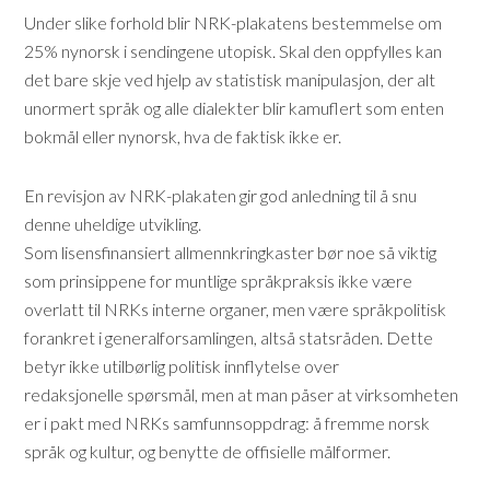
Under slike forhold blir NRK-plakatens bestemmelse om
25% nynorsk i sendingene utopisk. Skal den oppfylles kan
det bare skje ved hjelp av statistisk manipulasjon, der alt
unormert språk og alle dialekter blir kamuflert som enten
bokmål eller nynorsk, hva de faktisk ikke er.
En revisjon av NRK-plakaten gir god anledning til å snu
denne uheldige utvikling.
Som lisensfinansiert allmennkringkaster bør noe så viktig
som prinsippene for muntlige språkpraksis ikke være
overlatt til NRKs interne organer, men være språkpolitisk
forankret i generalforsamlingen, altså statsråden. Dette
betyr ikke utilbørlig politisk innflytelse over
redaksjonelle spørsmål, men at man påser at virksomheten
er i pakt med NRKs samfunnsoppdrag: å fremme norsk
språk og kultur, og benytte de offisielle målformer.