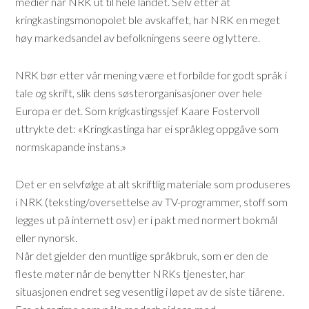
medier når NRK ut til hele landet. Selv etter at
kringkastingsmonopolet ble avskaffet, har NRK en meget
høy markedsandel av befolkningens seere og lyttere.
NRK bør etter vår mening være et forbilde for godt språk i
tale og skrift, slik dens søsterorganisasjoner over hele
Europa er det. Som krigkastingssjef Kaare Fostervoll
uttrykte det: «Kringkastinga har ei språkleg oppgåve som
normskapande instans.»
Det er en selvfølge at alt skriftlig materiale som produseres
i NRK (teksting/oversettelse av TV-programmer, stoff som
legges ut på internett osv) er i pakt med normert bokmål
eller nynorsk.
Når det gjelder den muntlige språkbruk, som er den de
fleste møter når de benytter NRKs tjenester, har
situasjonen endret seg vesentlig i løpet av de siste tiårene.