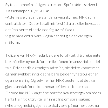
Sylfest Lomheim, tidligere direktør i Språkrådet, skriver i
Klassekampen 13/8-2014:
«Atterreis eit levande standardnynorsk, med NRK som
sentral aktør! Det er totalt misforstått å tru eller hevda, at
det impliserer ei nedvurdering av målføra.»
Vi gjør hans ord til våre – også når det gjelder vår egen
målform.
Tidligere var NRK-medarbeidere forpliktet til å bruke enten
bokmål eller nynorsk foran mikrofonen i manuskriptbundet
tale. Etter at dialektbølgen satte inn, ble dette kravet mer
og mer svekket, inntil det nå bare gjelder nyhetsbulletiner
og annonsering. Og selv her har NRK bestemt at det kan
gjøres unntak for enkeltmedarbeidere etter søknad.
Derved har NRK valgt å se bort fra hva stortingskomitéens
flertall i sin tid uttrykte i sin innstilling om språksaken:
nyhets- og meldingstjeneste skal være på normert bokmål