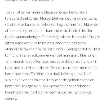
Det er etter vår mening idag ikke lenger behov for å
forsvare dialektbruk i Norge. Det var det kanskje en gang,
da dialekter kunne bli nedvurdert og diskriminert. Nå er det
allment akseptert at man kan bruke sin dialekt i de aller
fleste sammenhenger. Det er langt større behov for å røkte
og forsvare det vi er felles om i landet: de nasjonale
standardspråkene bokmål og nynorsk. Særlig er dette viktig
for nynorskens vedkommende, idet man snart ikke hører
talt nynorsk i det offentlige rom, bare dialekter. Nynorsk i
ferd med å bli et rent «bokmål»: noe man leser, men knapt
hører noe sted. For dem som skal skrive nynorsk, især
skolelever, er det en stor ulempe at de sjelden eller aldri
hører det. Mange av NRKs medarbeidere snakker et
blandingsspråk med elementer fra bokmål, nynorsk og
dialekt.