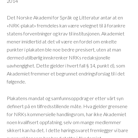
2014
Det Norske Akademi for Språk og Litteratur antar at en
«NRK-plakat» fremdeles kan være velegnet til å forankre
statens forventninger og krav til institusjonen. Akademiet
mener imidlertid at det vil være en fordel om enkelte
punkter i plakaten ble noe bedre presisert, uten at man
dermed utilbørlig innskrenker NRKs redaksjonelle
uavhengighet. Dette gjelder i hvert fall § 14, punkt d), som
Akademiet fremmer et begrunnet endringsforslag til i det
følgende.
Plakatens mandat og samfunnsoppdrag er etter vårt syn
definert på en tilfredsstillende måte. Hva gjelder grensene
for NRKs kommersielle handlingsrom, har ikke Akademiet
noen kvalifisert oppfatning, selv om mange medlemmer
sikkert kan ha det. I dette høringssvaret fremlegger vi bare