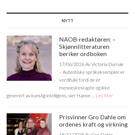
NYTT
NAOB-redaktøren: –
Skjønnlitteraturen
beriker ordboken
17/06/2026
Av Victoria Durnak
– Autentiske språkeksempler er
verdifulle fordi de er
menneskeskapte og ikke
generert av kunstig intelligens, sier Hanne …
Les Mer
Prisvinner Gro Dahle om
ordenes kraft og virkning
18/11/2025
Av Gro Dahle