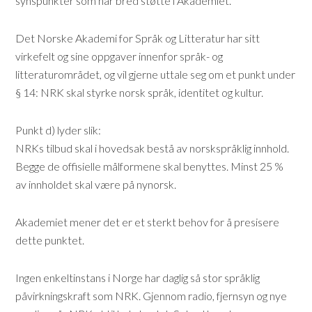
synspunkter som har bred støtte i Akademiet.
Det Norske Akademi for Språk og Litteratur har sitt
virkefelt og sine oppgaver innenfor språk- og
litteraturområdet, og vil gjerne uttale seg om et punkt under
§ 14: NRK skal styrke norsk språk, identitet og kultur.
Punkt d) lyder slik:
NRKs tilbud skal i hovedsak bestå av norskspråklig innhold.
Begge de offisielle målformene skal benyttes. Minst 25 %
av innholdet skal være på nynorsk.
Akademiet mener det er et sterkt behov for å presisere
dette punktet.
Ingen enkeltinstans i Norge har daglig så stor språklig
påvirkningskraft som NRK. Gjennom radio, fjernsyn og nye