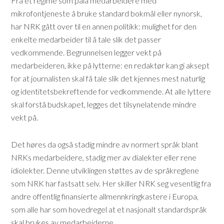
Fra et regime som påla medarbeidere med
mikrofontjeneste å bruke standard bokmål eller nynorsk,
har NRK gått over til en annen politikk: mulighet for den
enkelte medarbeider til å tale slik det passer
vedkommende. Begrunnelsen legger vekt på
medarbeideren, ikke på lytterne: en redaktør kan gi aksept
for at journalisten skal få tale slik det kjennes mest naturlig
og identitetsbekreftende for vedkommende. At alle lyttere
skal forstå budskapet, legges det tilsynelatende mindre
vekt på.
Det høres da også stadig mindre av normert språk blant
NRKs medarbeidere, stadig mer av dialekter eller rene
idiolekter. Denne utviklingen støttes av de språkreglene
som NRK har fastsatt selv. Her skiller NRK seg vesentlig fra
andre offentlig finansierte allmennkringkastere i Europa,
som alle har som hovedregel at et nasjonalt standardspråk
skal brukes av medarbeiderne.