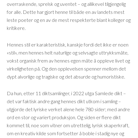
overraskende, sprelsk og uventet – og allikevel tilgjengelig
for alle. Dette har gjort henne til både en av landets mest
leste poeter og en av de mest respekterte blant kolleger og
kritikere.
Hennes stil er karakteristisk, kanskje fordi det ikke er noen
«stil», men hennes helt naturlige og selvsagte uttrykksmåte,
vokst organisk frem av hennes egen måte å oppleve livet og
virkeligheten på. Og den opplevelsen spenner mellom det
dypt alvorlige og tragiske og det absurde og humoristiske.
Da hun, etter 11 diktsamlinger, i 2022 utga Samlede dikt –
det var faktisk andre gang hennes dikt utkom i samling –
utgjorde det lyriske verket alene hele 780 sider; med andre
ord en stor og variert produksjon. Og siden er flere dikt
kommet til, noe som vitner om utrettelig, lyrisk skaperkraft,
om en kreativ kilde som fortsetter å boble i stadig nye og