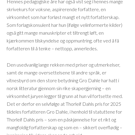
Hennes pedagogiske åre har også vist seg i hennes mange
skrivekurs for voksne, aspirerende forfattere, en
virksomhet som har forløst mangt et nytt forfatterskap.
Som forlagskonsulent har hun (ifølge velinformerte kilder)
også gitt mange manuskripter et tiltrengt løft, en
kjærkommen tilskyndelse og oppmuntring, ofte ved å få
forfatteren til å tenke – nettopp, annerledes.
Den usedvanlig lange rekken med priser og utmerkelser,
samt de mange oversettelsene til andre språk, er
vitnesbyrd om den store betydning Gro Dahle har hatt i
norsk litteratur gjennom sin rike skapergjerning – en
virksomhet juryen legger til grunn at hun vil fortsette med.
Det er derfor en selvfølge at Thorleif Dahls pris for 2025
tildeles forfatteren Gro Dahle, i henhold til statuttene for
Thorleif Dahls pris – som en påskjønnelse for et rikt og
mangfoldig forfatterskap og som en – sikkert overflødig –