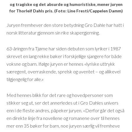
og tragiske og det absurde og humoristiske, mener juryen
for Thorleif Dahls pris. (Foto: Line Fresti/Cappelen Damm)
Juryen fremhever den store betydning Gro Dahle har hatt i
norsk litteratur gjennom sin rike skapergjerning.
63-åringen fra Tjøme har siden debuten som lyriker i 1987
skrevet en lang rekke bøker i forskjellige sjangere for både
voksne og barn. Ifølge juryen er hennes «lyriske uttrykk
særegent, overraskende, sprelsk og uventet – og allikevel
tilgjengelig for alle.»
Med hennes blikk for det rare og hovedpersoner som
stikker seg ut, ser det annerledes ut i Gro Dahles univers
enn i de fleste andres, påpeker juryen. «Derfor går det også
en direkte linje fra novellene og romanene over til hennes
mer enn 35 bøker for barn, noe juryen særlig vil fremheve