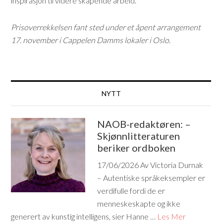
inspirasjon til videre skapende arbeid.
Prisoverrekkelsen fant sted under et åpent arrangement
17. november i Cappelen Damms lokaler i Oslo.
NYTT
NAOB-redaktøren: –
Skjønnlitteraturen
beriker ordboken
17/06/2026
Av Victoria Durnak
– Autentiske språkeksempler er
verdifulle fordi de er
menneskeskapte og ikke
generert av kunstig intelligens, sier Hanne …
Les Mer