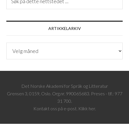
ARTIKKELARKIV
ARTIKKELARKIV
Det Norske Akademi for Språk og Litteratur
Grensen 3, 0159, Oslo. Org.nr. 990065683. Preses - tlf.: 977
31 700.
Kontakt oss på e-post. Klikk her.