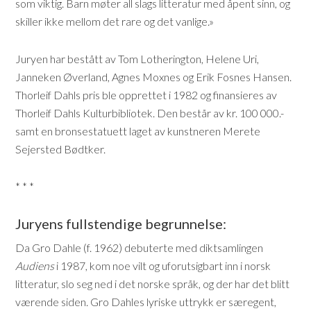
som viktig. Barn møter all slags litteratur med åpent sinn, og
skiller ikke mellom det rare og det vanlige.»
Juryen har bestått av Tom Lotherington, Helene Uri,
Janneken Øverland, Agnes Moxnes og Erik Fosnes Hansen.
Thorleif Dahls pris ble opprettet i 1982 og finansieres av
Thorleif Dahls Kulturbibliotek. Den består av kr. 100 000.-
samt en bronsestatuett laget av kunstneren Merete
Sejersted Bødtker.
* * *
Juryens fullstendige begrunnelse:
Da Gro Dahle (f. 1962) debuterte med diktsamlingen
Audiens
i 1987, kom noe vilt og uforutsigbart inn i norsk
litteratur, slo seg ned i det norske språk, og der har det blitt
værende siden. Gro Dahles lyriske uttrykk er særegent,