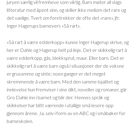
juryen særlig vil fremheve som viktig. Barn møter all slags
litteratur med åpent sinn, og skiller ikke mellom det rare og
det vanlige. Tvert om foretrekker de ofte det «rare», jfr.
Inger Hagerups barnevers «Så rart».
«Så rart å være edderkopp» kunne Inger Hagerup skrive, og
her er Dahle og Hagerup helt på linje. Det er skikkelig rart å
være edderkopp, gås, blekksprut, maur. Eller barn. Det er
skikkelig rart å være barn også i situasjoner der de voksne
er grusomme og sinte; noen ganger er det meget
skremmende å være barn. Med den samme lojalitet og
innlevelse hun fremviser i sine dikt, noveller og romaner, går
Gro Dahle inn i barnet og blir der. Hennes språk og
skikkelser har blitt værende i utallige små lesere opp
gjennom årene. Ja, selv i form av en ABC og i småbøker for
barneskolen.