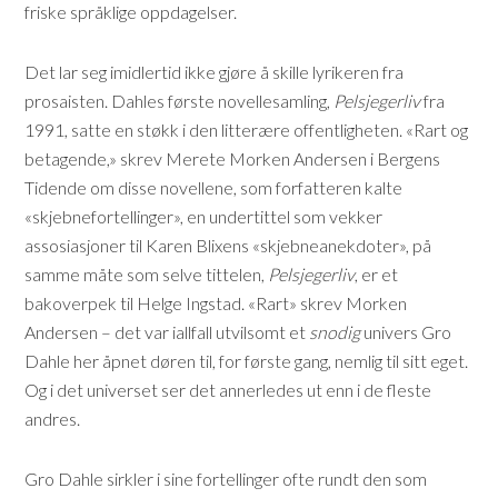
friske språklige oppdagelser.
Det lar seg imidlertid ikke gjøre å skille lyrikeren fra
prosaisten. Dahles første novellesamling,
Pelsjegerliv
fra
1991, satte en støkk i den litterære offentligheten. «Rart og
betagende,» skrev Merete Morken Andersen i Bergens
Tidende om disse novellene, som forfatteren kalte
«skjebnefortellinger», en undertittel som vekker
assosiasjoner til Karen Blixens «skjebneanekdoter», på
samme måte som selve tittelen,
Pelsjegerliv
, er et
bakoverpek til Helge Ingstad. «Rart» skrev Morken
Andersen – det var iallfall utvilsomt et
snodig
univers Gro
Dahle her åpnet døren til, for første gang, nemlig til sitt eget.
Og i det universet ser det annerledes ut enn i de fleste
andres.
Gro Dahle sirkler i sine fortellinger ofte rundt den som