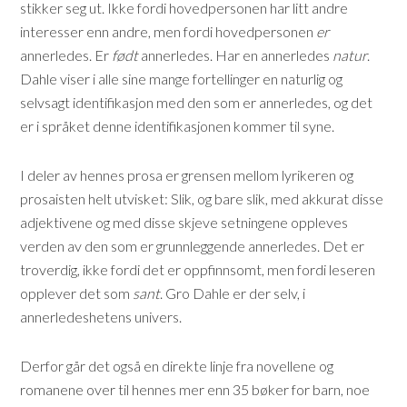
stikker seg ut. Ikke fordi hovedpersonen har litt andre
interesser enn andre, men fordi hovedpersonen
er
annerledes. Er
født
annerledes. Har en annerledes
natur
.
Dahle viser i alle sine mange fortellinger en naturlig og
selvsagt identifikasjon med den som er annerledes, og det
er i språket denne identifikasjonen kommer til syne.
I deler av hennes prosa er grensen mellom lyrikeren og
prosaisten helt utvisket: Slik, og bare slik, med akkurat disse
adjektivene og med disse skjeve setningene oppleves
verden av den som er grunnleggende annerledes. Det er
troverdig, ikke fordi det er oppfinnsomt, men fordi leseren
opplever det som
sant
. Gro Dahle er der selv, i
annerledeshetens univers.
Derfor går det også en direkte linje fra novellene og
romanene over til hennes mer enn 35 bøker for barn, noe