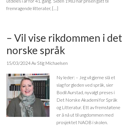
utdeles i år for 41. gang. Siden 1983 har prisen gått til
fremragende litterater, […]
– Vil vise rikdommen i det
norske språk
15/03/2024
Av Stig Michaelsen
Ny leder: – Jeg vil gjerne slå et
slag for gleden ved språk, sier
Bodil Aurstad, nyvalgt preses i
Det Norske Akademi for Språk
og Litteratur. Ett av fremstøtene
er å nå ut til ungdommen med
prosjektet NAOB i skolen.