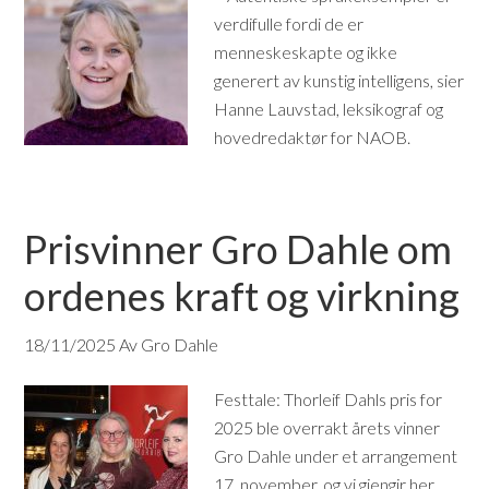
verdifulle fordi de er
menneskeskapte og ikke
generert av kunstig intelligens, sier
Hanne Lauvstad, leksikograf og
hovedredaktør for NAOB.
Prisvinner Gro Dahle om
ordenes kraft og virkning
18/11/2025
Av Gro Dahle
Festtale: Thorleif Dahls pris for
2025 ble overrakt årets vinner
Gro Dahle under et arrangement
17. november, og vi gjengir her