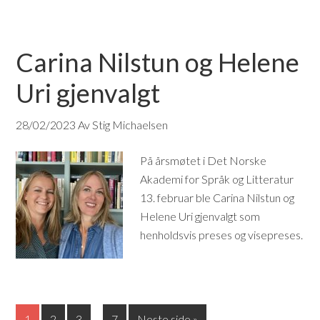
Carina Nilstun og Helene
Uri gjenvalgt
28/02/2023
Av Stig Michaelsen
På årsmøtet i Det Norske
Akademi for Språk og Litteratur
13. februar ble Carina Nilstun og
Helene Uri gjenvalgt som
henholdsvis preses og visepreses.
1
2
3
…
7
Neste side »