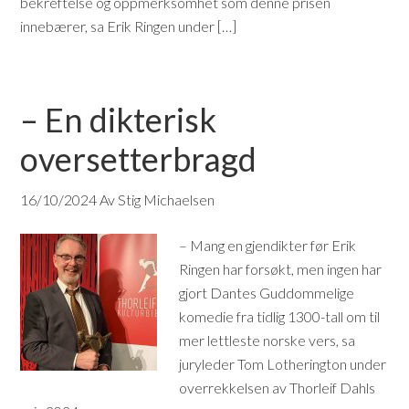
bekreftelse og oppmerksomhet som denne prisen
innebærer, sa Erik Ringen under […]
– En dikterisk
oversetterbragd
16/10/2024
Av Stig Michaelsen
– Mang en gjendikter før Erik
Ringen har forsøkt, men ingen har
gjort Dantes Guddommelige
komedie fra tidlig 1300-tall om til
mer lettleste norske vers, sa
juryleder Tom Lotherington under
overrekkelsen av Thorleif Dahls