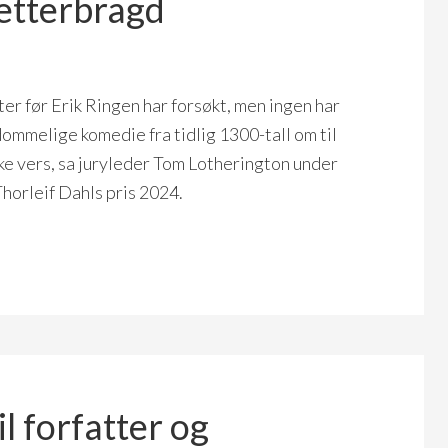
setterbragd
er før Erik Ringen har forsøkt, men ingen har
mmelige komedie fra tidlig 1300-tall om til
ke vers, sa juryleder Tom Lotherington under
horleif Dahls pris 2024.
il forfatter og