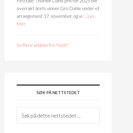
Festtale: Thorleif Dahls pris for 2025 ble
overrakt årets vinner Gro Dahle under et
arrangement 17. november, og vi …
Les
Mer
Se flere artikler fra "Nytt"
SØK PÅ NETTSTEDET