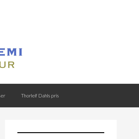
ser
Thorleif Dahls pris