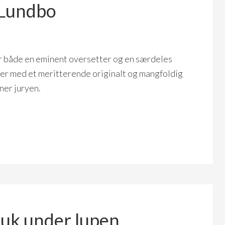
 Lundbo
 både en eminent oversetter og en særdeles
ter med et meritterende originalt og mangfoldig
ner juryen.
ruk under lupen