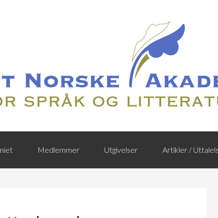
iet
Medlemmer
Utgivelser
Artikler / Uttalel