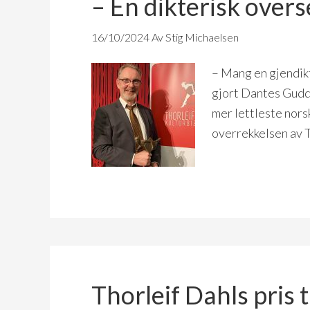
– En dikterisk over
16/10/2024
Av Stig Michaelsen
– Mang en gjendikt
gjort Dantes Guddo
mer lettleste nors
overrekkelsen av T
Thorleif Dahls pris t