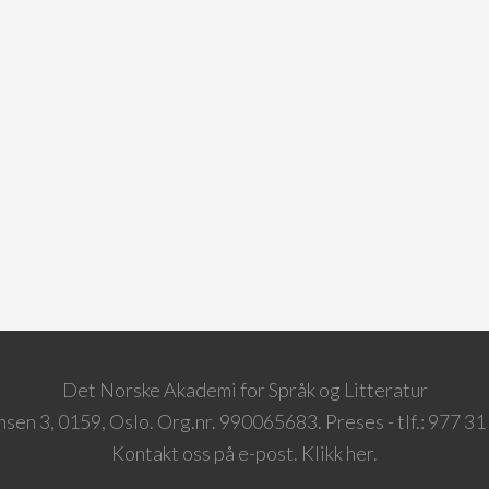
Det Norske Akademi for Språk og Litteratur
sen 3, 0159, Oslo. Org.nr. 990065683. Preses - tlf.: 977 31
Kontakt oss på e-post. Klikk her.