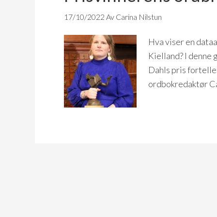
17/10/2022
Av Carina Nilstun
Hva viser en dataa
Kielland? I denne g
Dahls pris fortell
ordbokredaktør Car