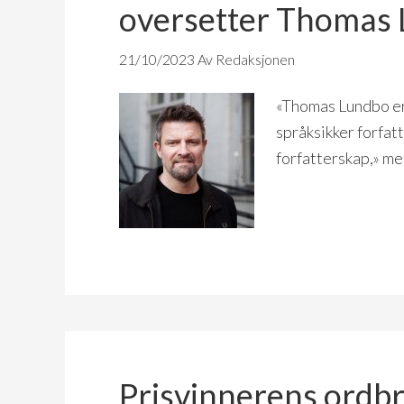
oversetter Thomas
21/10/2023
Av Redaksjonen
«Thomas Lundbo er
språksikker forfat
forfatterskap,» me
Prisvinnerens ordb