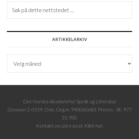
ARTIKKELARKIV
ARTIKKELARKIV
Det Norske Akademi for Språk og Litteratur
Grensen 3, 0159, Oslo. Org.nr. 990065683. Preses - tlf.: 977
31 700.
Kontakt oss på e-post. Klikk her.